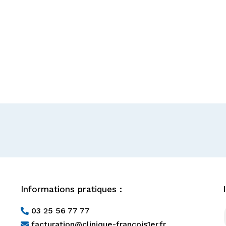
Informations pratiques :
03 25 56 77 77

facturation@clinique-francois1er.fr
